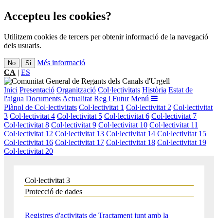
Accepteu les cookies?
Utilitzem cookies de tercers per obtenir informació de la navegació
dels usuaris.
Més informació
No
Si
CA
|
ES
Inici
Presentació
Organització
Col·lectivitats
Història
Estat de
l'aigua
Documents
Actualitat
Reg i Futur
Menú
Plànol de Col·lectivitats
Col·lectivitat 1
Col·lectivitat 2
Col·lectivitat
3
Col·lectivitat 4
Col·lectivitat 5
Col·lectivitat 6
Col·lectivitat 7
Col·lectivitat 8
Col·lectivitat 9
Col·lectivitat 10
Col·lectivitat 11
Col·lectivitat 12
Col·lectivitat 13
Col·lectivitat 14
Col·lectivitat 15
Col·lectivitat 16
Col·lectivitat 17
Col·lectivitat 18
Col·lectivitat 19
Col·lectivitat 20
Col·lectivitat 3
Protecció de dades
Registres d'activitats de Tractament junt amb la