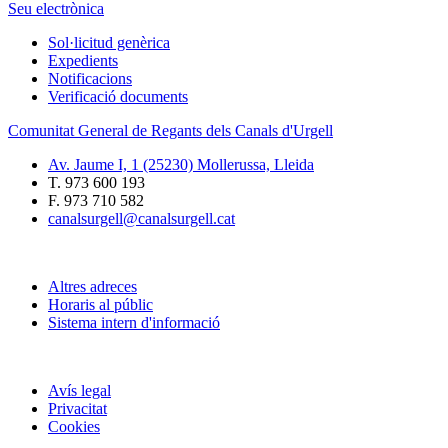
Seu electrònica
Sol·licitud genèrica
Expedients
Notificacions
Verificació documents
Comunitat General de Regants dels Canals d'Urgell
Av. Jaume I, 1 (25230) Mollerussa, Lleida
T. 973 600 193
F. 973 710 582
canalsurgell@canalsurgell.cat
Altres adreces
Horaris al públic
Sistema intern d'informació
Avís legal
Privacitat
Cookies