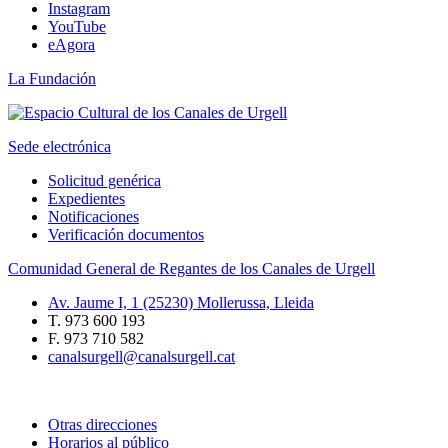
Instagram
YouTube
eAgora
La Fundación
Sede electrónica
Solicitud genérica
Expedientes
Notificaciones
Verificación documentos
Comunidad General de Regantes de los Canales de Urgell
Av. Jaume I, 1 (25230) Mollerussa, Lleida
T. 973 600 193
F. 973 710 582
canalsurgell@canalsurgell.cat
Otras direcciones
Horarios al público